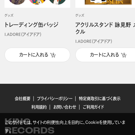
グッズ
グッズ
トレーディング缶バッジ
アクリルスタンド 詠見野 
クル
I.ADORE（アイアドア）
I.ADORE（アイアドア）
カートに入れる
カートに入れる
会社概要
プライバシーポリシー
特定商取引に基づく表示
利用規約
お問い合わせ
ご利用ガイド
KING
このサイトでは、サイトの利便性向上を目的に、Cookieを使用していま
RECORDS
す。