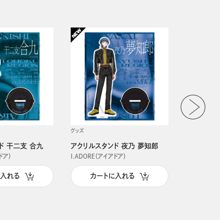
グッズ
グッズ
ド 干二支 合九
アクリルスタンド 夜乃 夢知郎
アクリルス
ドア）
I.ADORE（アイアドア）
I.ADORE（
に入れる
カートに入れる
カー