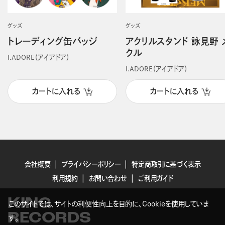
グッズ
グッズ
トレーディング缶バッジ
アクリルスタンド 詠見野 
クル
I.ADORE（アイアドア）
I.ADORE（アイアドア）
カートに入れる
カートに入れる
会社概要
プライバシーポリシー
特定商取引に基づく表示
利用規約
お問い合わせ
ご利用ガイド
KING
このサイトでは、サイトの利便性向上を目的に、Cookieを使用していま
RECORDS
す。