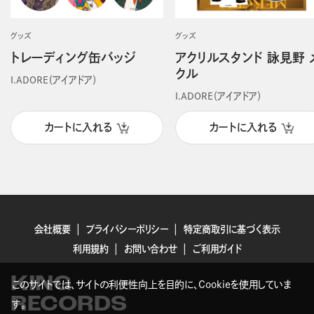
グッズ
グッズ
トレーディング缶バッジ
アクリルスタンド 詠見野 
クル
I.ADORE（アイアドア）
I.ADORE（アイアドア）
カートに入れる
カートに入れる
会社概要
プライバシーポリシー
特定商取引に基づく表示
利用規約
お問い合わせ
ご利用ガイド
KING
このサイトでは、サイトの利便性向上を目的に、Cookieを使用していま
RECORDS
す。