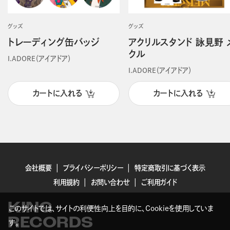
グッズ
グッズ
トレーディング缶バッジ
アクリルスタンド 詠見野 
クル
I.ADORE（アイアドア）
I.ADORE（アイアドア）
カートに入れる
カートに入れる
会社概要
プライバシーポリシー
特定商取引に基づく表示
利用規約
お問い合わせ
ご利用ガイド
KING
このサイトでは、サイトの利便性向上を目的に、Cookieを使用していま
RECORDS
す。