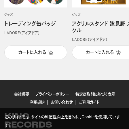
グッズ
グッズ
トレーディング缶バッジ
アクリルスタンド 詠見野 
クル
I.ADORE（アイアドア）
I.ADORE（アイアドア）
カートに入れる
カートに入れる
会社概要
プライバシーポリシー
特定商取引に基づく表示
利用規約
お問い合わせ
ご利用ガイド
KING
このサイトでは、サイトの利便性向上を目的に、Cookieを使用していま
RECORDS
す。