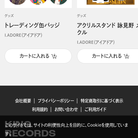
グッズ
グッズ
トレーディング缶バッジ
アクリルスタンド 詠見野 
クル
I.ADORE（アイアドア）
I.ADORE（アイアドア）
カートに入れる
カートに入れる
会社概要
プライバシーポリシー
特定商取引に基づく表示
利用規約
お問い合わせ
ご利用ガイド
KING
このサイトでは、サイトの利便性向上を目的に、Cookieを使用していま
RECORDS
す。