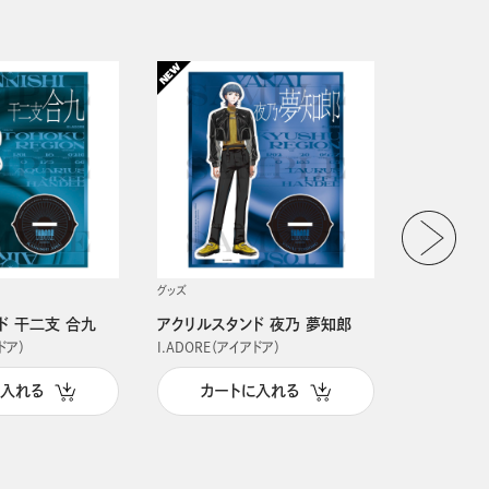
グッズ
グッズ
ド 干二支 合九
アクリルスタンド 夜乃 夢知郎
アクリルス
ドア）
I.ADORE（アイアドア）
I.ADORE（
に入れる
カートに入れる
カー