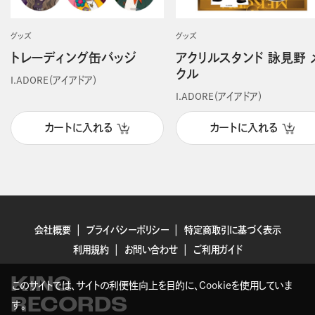
グッズ
グッズ
トレーディング缶バッジ
アクリルスタンド 詠見野 
クル
I.ADORE（アイアドア）
I.ADORE（アイアドア）
カートに入れる
カートに入れる
会社概要
プライバシーポリシー
特定商取引に基づく表示
利用規約
お問い合わせ
ご利用ガイド
KING
このサイトでは、サイトの利便性向上を目的に、Cookieを使用していま
RECORDS
す。