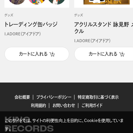
グッズ
グッズ
トレーディング缶バッジ
アクリルスタンド 詠見野 
クル
I.ADORE（アイアドア）
I.ADORE（アイアドア）
カートに入れる
カートに入れる
会社概要
プライバシーポリシー
特定商取引に基づく表示
利用規約
お問い合わせ
ご利用ガイド
KING
このサイトでは、サイトの利便性向上を目的に、Cookieを使用していま
RECORDS
す。