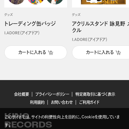
グッズ
グッズ
トレーディング缶バッジ
アクリルスタンド 詠見野 
クル
I.ADORE（アイアドア）
I.ADORE（アイアドア）
カートに入れる
カートに入れる
会社概要
プライバシーポリシー
特定商取引に基づく表示
利用規約
お問い合わせ
ご利用ガイド
KING
このサイトでは、サイトの利便性向上を目的に、Cookieを使用していま
RECORDS
す。