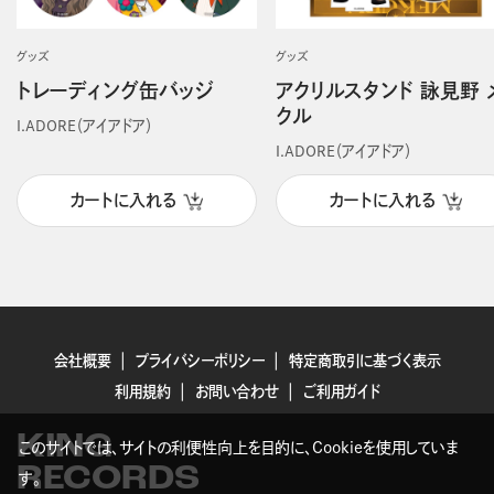
グッズ
グッズ
トレーディング缶バッジ
アクリルスタンド 詠見野 
クル
I.ADORE（アイアドア）
I.ADORE（アイアドア）
カートに入れる
カートに入れる
会社概要
プライバシーポリシー
特定商取引に基づく表示
利用規約
お問い合わせ
ご利用ガイド
KING
このサイトでは、サイトの利便性向上を目的に、Cookieを使用していま
RECORDS
す。