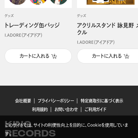
グッズ
グッズ
トレーディング缶バッジ
アクリルスタンド 詠見野 
クル
I.ADORE（アイアドア）
I.ADORE（アイアドア）
カートに入れる
カートに入れる
会社概要
プライバシーポリシー
特定商取引に基づく表示
利用規約
お問い合わせ
ご利用ガイド
KING
このサイトでは、サイトの利便性向上を目的に、Cookieを使用していま
RECORDS
す。