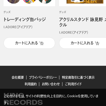
グッズ
グッズ
トレーディング缶バッジ
アクリルスタンド 詠見野 
クル
I.ADORE（アイアドア）
I.ADORE（アイアドア）
カートに入れる
カートに入れる
会社概要
プライバシーポリシー
特定商取引に基づく表示
利用規約
お問い合わせ
ご利用ガイド
KING
このサイトでは、サイトの利便性向上を目的に、Cookieを使用していま
RECORDS
す。