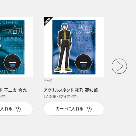
グッズ
グッズ
ド 干二支 合九
アクリルスタンド 夜乃 夢知郎
アクリルス
ドア）
I.ADORE（アイアドア）
I.ADORE（
に入れる
カートに入れる
カー