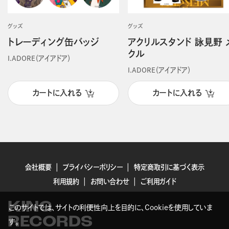
グッズ
グッズ
トレーディング缶バッジ
アクリルスタンド 詠見野 
クル
I.ADORE（アイアドア）
I.ADORE（アイアドア）
カートに入れる
カートに入れる
会社概要
プライバシーポリシー
特定商取引に基づく表示
利用規約
お問い合わせ
ご利用ガイド
KING
このサイトでは、サイトの利便性向上を目的に、Cookieを使用していま
RECORDS
す。