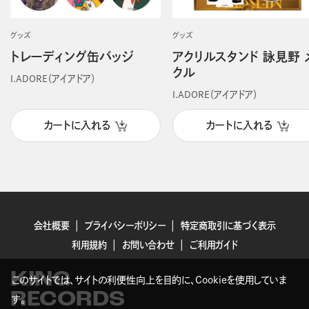
グッズ
グッズ
トレーディング缶バッジ
アクリルスタンド 詠見野 
クル
I.ADORE（アイアドア）
I.ADORE（アイアドア）
カートに入れる
カートに入れる
会社概要
プライバシーポリシー
特定商取引に基づく表示
利用規約
お問い合わせ
ご利用ガイド
KING
このサイトでは、サイトの利便性向上を目的に、Cookieを使用していま
RECORDS
す。