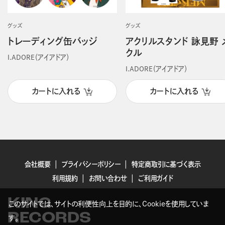
グッズ
グッズ
トレーディング缶バッジ
アクリルスタンド 詠見野 
クル
I.ADORE（アイアドア）
I.ADORE（アイアドア）
カートに入れる
カートに入れる
会社概要
プライバシーポリシー
特定商取引に基づく表示
利用規約
お問い合わせ
ご利用ガイド
KING
このサイトでは、サイトの利便性向上を目的に、Cookieを使用していま
RECORDS
す。