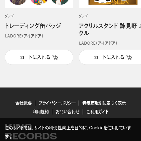
グッズ
グッズ
トレーディング缶バッジ
アクリルスタンド 詠見野 
クル
I.ADORE（アイアドア）
I.ADORE（アイアドア）
カートに入れる
カートに入れる
会社概要
プライバシーポリシー
特定商取引に基づく表示
利用規約
お問い合わせ
ご利用ガイド
KING
このサイトでは、サイトの利便性向上を目的に、Cookieを使用していま
RECORDS
す。