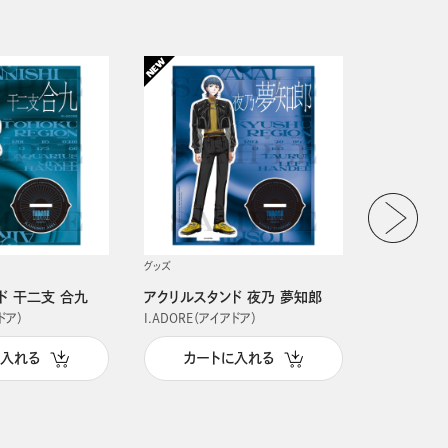
グッズ
グッズ
ド 干二支 合九
アクリルスタンド 夜乃 夢知郎
アクリルス
ドア）
I.ADORE（アイアドア）
I.ADORE（
に入れる
カートに入れる
カー