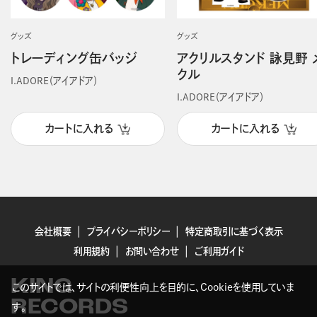
グッズ
グッズ
トレーディング缶バッジ
アクリルスタンド 詠見野 
クル
I.ADORE（アイアドア）
I.ADORE（アイアドア）
カートに入れる
カートに入れる
会社概要
プライバシーポリシー
特定商取引に基づく表示
利用規約
お問い合わせ
ご利用ガイド
KING
このサイトでは、サイトの利便性向上を目的に、Cookieを使用していま
RECORDS
す。