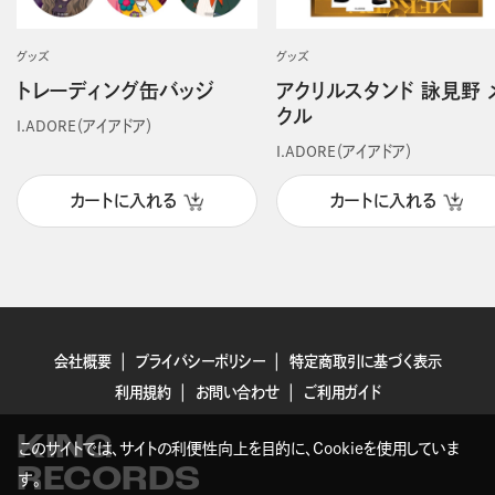
グッズ
グッズ
トレーディング缶バッジ
アクリルスタンド 詠見野 
クル
I.ADORE（アイアドア）
I.ADORE（アイアドア）
カートに入れる
カートに入れる
会社概要
プライバシーポリシー
特定商取引に基づく表示
利用規約
お問い合わせ
ご利用ガイド
KING
このサイトでは、サイトの利便性向上を目的に、Cookieを使用していま
RECORDS
す。