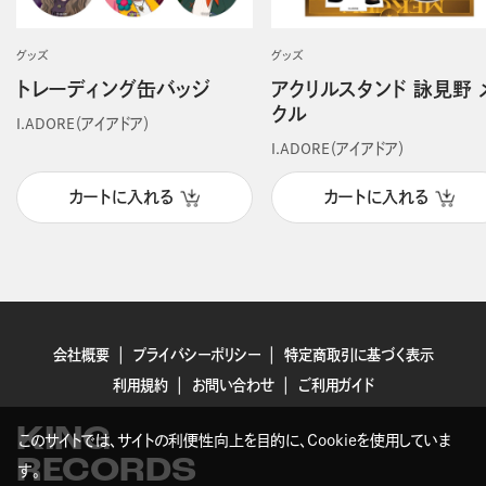
グッズ
グッズ
トレーディング缶バッジ
アクリルスタンド 詠見野 
クル
I.ADORE（アイアドア）
I.ADORE（アイアドア）
カートに入れる
カートに入れる
会社概要
プライバシーポリシー
特定商取引に基づく表示
利用規約
お問い合わせ
ご利用ガイド
KING
このサイトでは、サイトの利便性向上を目的に、Cookieを使用していま
RECORDS
す。