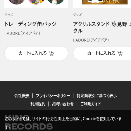
グッズ
グッズ
トレーディング缶バッジ
アクリルスタンド 詠見野 
クル
I.ADORE（アイアドア）
I.ADORE（アイアドア）
カートに入れる
カートに入れる
会社概要
プライバシーポリシー
特定商取引に基づく表示
利用規約
お問い合わせ
ご利用ガイド
KING
このサイトでは、サイトの利便性向上を目的に、Cookieを使用していま
RECORDS
す。