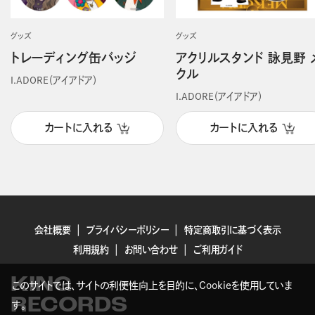
グッズ
グッズ
トレーディング缶バッジ
アクリルスタンド 詠見野 
クル
I.ADORE（アイアドア）
I.ADORE（アイアドア）
カートに入れる
カートに入れる
会社概要
プライバシーポリシー
特定商取引に基づく表示
利用規約
お問い合わせ
ご利用ガイド
KING
このサイトでは、サイトの利便性向上を目的に、Cookieを使用していま
RECORDS
す。