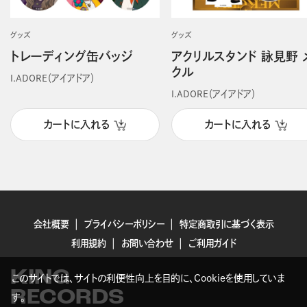
グッズ
グッズ
トレーディング缶バッジ
アクリルスタンド 詠見野 
クル
I.ADORE（アイアドア）
I.ADORE（アイアドア）
カートに入れる
カートに入れる
会社概要
プライバシーポリシー
特定商取引に基づく表示
利用規約
お問い合わせ
ご利用ガイド
KING
このサイトでは、サイトの利便性向上を目的に、Cookieを使用していま
RECORDS
す。