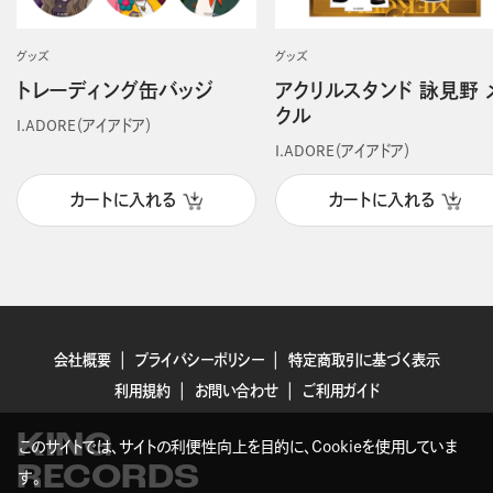
グッズ
グッズ
トレーディング缶バッジ
アクリルスタンド 詠見野 
クル
I.ADORE（アイアドア）
I.ADORE（アイアドア）
カートに入れる
カートに入れる
会社概要
プライバシーポリシー
特定商取引に基づく表示
利用規約
お問い合わせ
ご利用ガイド
KING
このサイトでは、サイトの利便性向上を目的に、Cookieを使用していま
RECORDS
す。