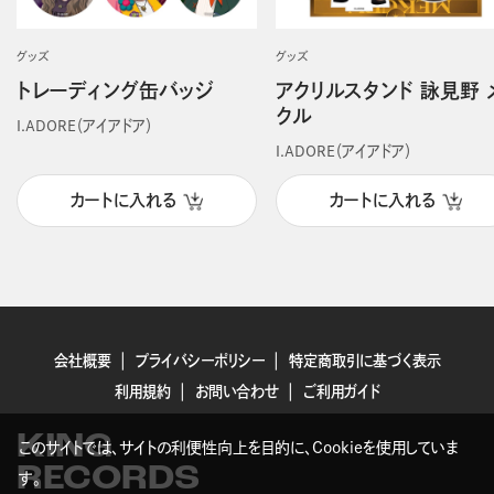
グッズ
グッズ
トレーディング缶バッジ
アクリルスタンド 詠見野 
クル
I.ADORE（アイアドア）
I.ADORE（アイアドア）
カートに入れる
カートに入れる
会社概要
プライバシーポリシー
特定商取引に基づく表示
利用規約
お問い合わせ
ご利用ガイド
KING
このサイトでは、サイトの利便性向上を目的に、Cookieを使用していま
RECORDS
す。