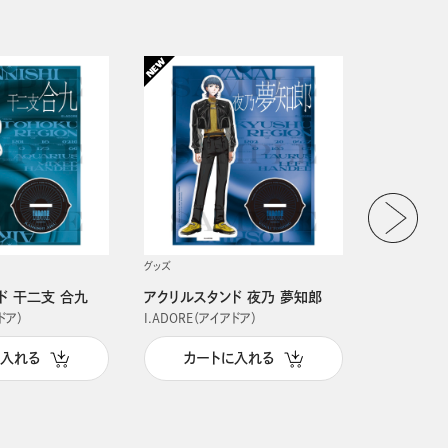
グッズ
グッズ
ド 干二支 合九
アクリルスタンド 夜乃 夢知郎
アクリルス
ドア）
I.ADORE（アイアドア）
I.ADORE（
に入れる
カートに入れる
カー