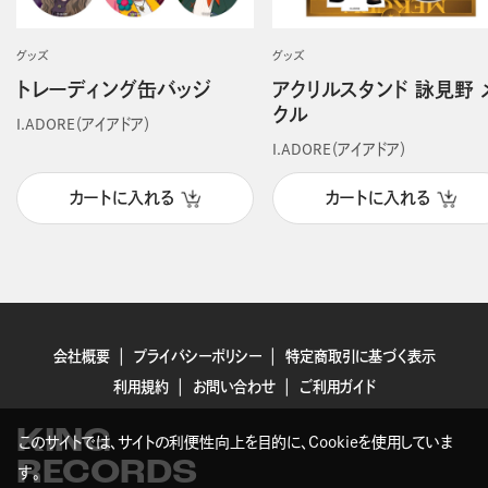
グッズ
グッズ
トレーディング缶バッジ
アクリルスタンド 詠見野 
クル
I.ADORE（アイアドア）
I.ADORE（アイアドア）
カートに入れる
カートに入れる
会社概要
プライバシーポリシー
特定商取引に基づく表示
利用規約
お問い合わせ
ご利用ガイド
KING
このサイトでは、サイトの利便性向上を目的に、Cookieを使用していま
RECORDS
す。