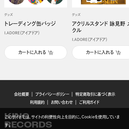
グッズ
グッズ
トレーディング缶バッジ
アクリルスタンド 詠見野 
クル
I.ADORE（アイアドア）
I.ADORE（アイアドア）
カートに入れる
カートに入れる
会社概要
プライバシーポリシー
特定商取引に基づく表示
利用規約
お問い合わせ
ご利用ガイド
KING
このサイトでは、サイトの利便性向上を目的に、Cookieを使用していま
RECORDS
す。