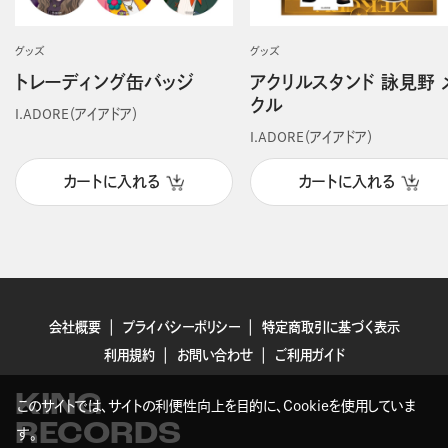
グッズ
グッズ
トレーディング缶バッジ
アクリルスタンド 詠見野 
クル
I.ADORE（アイアドア）
I.ADORE（アイアドア）
カートに入れる
カートに入れる
会社概要
プライバシーポリシー
特定商取引に基づく表示
利用規約
お問い合わせ
ご利用ガイド
KING
このサイトでは、サイトの利便性向上を目的に、Cookieを使用していま
RECORDS
す。