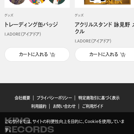
グッズ
グッズ
トレーディング缶バッジ
アクリルスタンド 詠見野 
クル
I.ADORE（アイアドア）
I.ADORE（アイアドア）
カートに入れる
カートに入れる
会社概要
プライバシーポリシー
特定商取引に基づく表示
利用規約
お問い合わせ
ご利用ガイド
KING
このサイトでは、サイトの利便性向上を目的に、Cookieを使用していま
RECORDS
す。