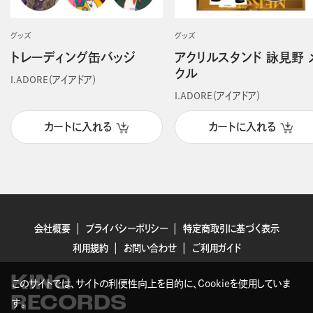
グッズ
グッズ
トレーディング缶バッジ
アクリルスタンド 詠見野 
クル
I.ADORE（アイアドア）
I.ADORE（アイアドア）
カートに入れる
カートに入れる
会社概要
プライバシーポリシー
特定商取引に基づく表示
利用規約
お問い合わせ
ご利用ガイド
KING
このサイトでは、サイトの利便性向上を目的に、Cookieを使用していま
RECORDS
す。