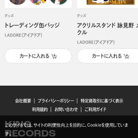
グッズ
グッズ
トレーディング缶バッジ
アクリルスタンド 詠見野 
クル
I.ADORE（アイアドア）
I.ADORE（アイアドア）
カートに入れる
カートに入れる
会社概要
プライバシーポリシー
特定商取引に基づく表示
利用規約
お問い合わせ
ご利用ガイド
KING
このサイトでは、サイトの利便性向上を目的に、Cookieを使用していま
RECORDS
す。