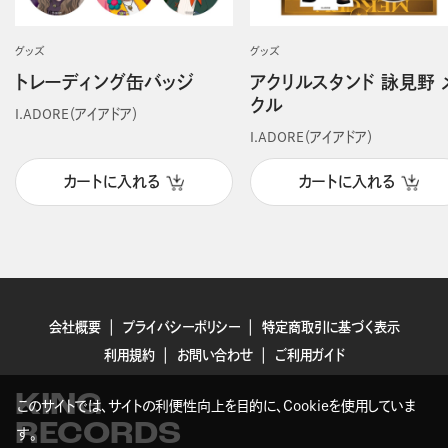
グッズ
グッズ
トレーディング缶バッジ
アクリルスタンド 詠見野 
クル
I.ADORE（アイアドア）
I.ADORE（アイアドア）
カートに入れる
カートに入れる
会社概要
プライバシーポリシー
特定商取引に基づく表示
利用規約
お問い合わせ
ご利用ガイド
KING
このサイトでは、サイトの利便性向上を目的に、Cookieを使用していま
RECORDS
す。