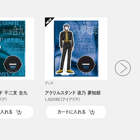
グッズ
グッズ
ド 干二支 合九
アクリルスタンド 夜乃 夢知郎
アクリルス
ドア）
I.ADORE（アイアドア）
I.ADORE（
に入れる
カートに入れる
カー