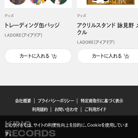
グッズ
グッズ
トレーディング缶バッジ
アクリルスタンド 詠見野 
クル
I.ADORE（アイアドア）
I.ADORE（アイアドア）
カートに入れる
カートに入れる
会社概要
プライバシーポリシー
特定商取引に基づく表示
利用規約
お問い合わせ
ご利用ガイド
KING
このサイトでは、サイトの利便性向上を目的に、Cookieを使用していま
RECORDS
す。