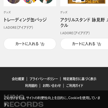
グッズ
グッズ
トレーディング缶バッジ
アクリルスタンド 詠見野 
クル
I.ADORE（アイアドア）
I.ADORE（アイアドア）
カートに入れる
カートに入れる
会社概要
プライバシーポリシー
特定商取引に基づく表示
利用規約
お問い合わせ
ご利用ガイド
KING
このサイトでは、サイトの利便性向上を目的に、Cookieを使用していま
RECORDS
す。