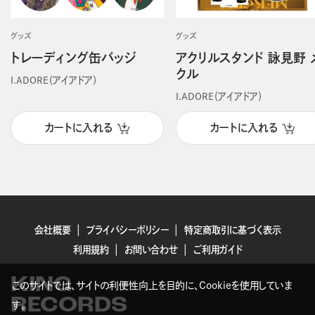
グッズ
グッズ
トレーディング缶バッジ
アクリルスタンド 詠見野 
クル
I.ADORE（アイアドア）
I.ADORE（アイアドア）
カートに入れる
カートに入れる
会社概要
プライバシーポリシー
特定商取引に基づく表示
利用規約
お問い合わせ
ご利用ガイド
KING
このサイトでは、サイトの利便性向上を目的に、Cookieを使用していま
RECORDS
す。