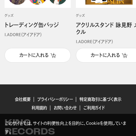
グッズ
グッズ
トレーディング缶バッジ
アクリルスタンド 詠見野 
クル
I.ADORE（アイアドア）
I.ADORE（アイアドア）
カートに入れる
カートに入れる
会社概要
プライバシーポリシー
特定商取引に基づく表示
利用規約
お問い合わせ
ご利用ガイド
KING
このサイトでは、サイトの利便性向上を目的に、Cookieを使用していま
RECORDS
す。