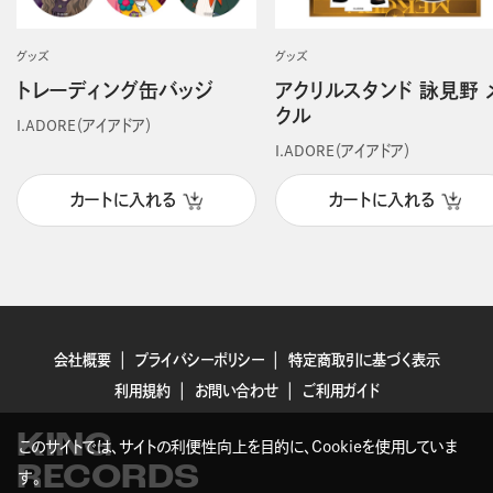
グッズ
グッズ
トレーディング缶バッジ
アクリルスタンド 詠見野 
クル
I.ADORE（アイアドア）
I.ADORE（アイアドア）
カートに入れる
カートに入れる
会社概要
プライバシーポリシー
特定商取引に基づく表示
利用規約
お問い合わせ
ご利用ガイド
KING
このサイトでは、サイトの利便性向上を目的に、Cookieを使用していま
RECORDS
す。