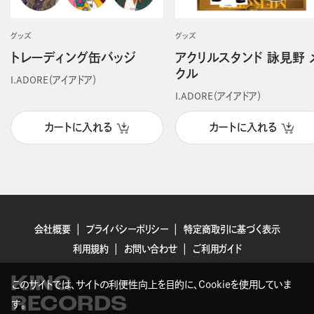
グッズ
グッズ
トレーディング缶バッジ
アクリルスタンド 詠見野 
クル
I.ADORE（アイアドア）
I.ADORE（アイアドア）
カートに入れる
カートに入れる
会社概要
プライバシーポリシー
特定商取引に基づく表示
利用規約
お問い合わせ
ご利用ガイド
KING
このサイトでは、サイトの利便性向上を目的に、Cookieを使用していま
RECORDS
す。