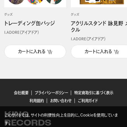
グッズ
グッズ
トレーディング缶バッジ
アクリルスタンド 詠見野 
クル
I.ADORE（アイアドア）
I.ADORE（アイアドア）
カートに入れる
カートに入れる
会社概要
プライバシーポリシー
特定商取引に基づく表示
利用規約
お問い合わせ
ご利用ガイド
KING
このサイトでは、サイトの利便性向上を目的に、Cookieを使用していま
RECORDS
す。