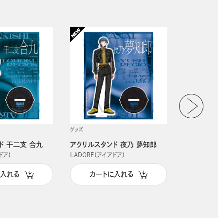
グッズ
グッズ
ド 干二支 合九
アクリルスタンド 夜乃 夢知郎
アクリルス
ドア）
I.ADORE（アイアドア）
I.ADORE（
に入れる
カートに入れる
カー