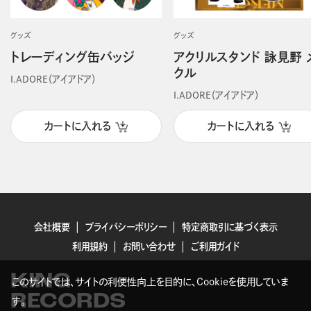
グッズ
グッズ
トレーディング缶バッジ
アクリルスタンド 詠見野 
クル
I.ADORE（アイアドア）
I.ADORE（アイアドア）
カートに入れる
カートに入れる
会社概要
プライバシーポリシー
特定商取引に基づく表示
利用規約
お問い合わせ
ご利用ガイド
KING
このサイトでは、サイトの利便性向上を目的に、Cookieを使用していま
RECORDS
す。