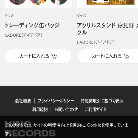
グッズ
グッズ
トレーディング缶バッジ
アクリルスタンド 詠見野 
クル
I.ADORE（アイアドア）
I.ADORE（アイアドア）
カートに入れる
カートに入れる
会社概要
プライバシーポリシー
特定商取引に基づく表示
利用規約
お問い合わせ
ご利用ガイド
KING
このサイトでは、サイトの利便性向上を目的に、Cookieを使用していま
RECORDS
す。