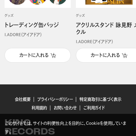
グッズ
グッズ
トレーディング缶バッジ
アクリルスタンド 詠見野 
クル
I.ADORE（アイアドア）
I.ADORE（アイアドア）
カートに入れる
カートに入れる
会社概要
プライバシーポリシー
特定商取引に基づく表示
利用規約
お問い合わせ
ご利用ガイド
KING
このサイトでは、サイトの利便性向上を目的に、Cookieを使用していま
RECORDS
す。