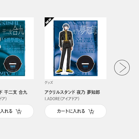
グッズ
グッズ
ド 干二支 合九
アクリルスタンド 夜乃 夢知郎
アクリルス
ドア）
I.ADORE（アイアドア）
I.ADORE（
に入れる
カートに入れる
カー