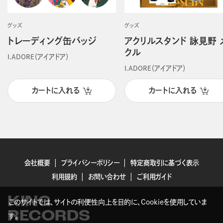
グッズ
グッズ
トレーディング缶バッジ
アクリルスタンド 詠見野 
クル
I.ADORE（アイアドア）
I.ADORE（アイアドア）
カートに入れる
カートに入れる
会社概要
プライバシーポリシー
特定商取引に基づく表示
利用規約
お問い合わせ
ご利用ガイド
KING
このサイトでは、サイトの利便性向上を目的に、Cookieを使用していま
RECORDS
す。